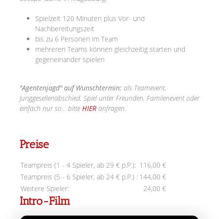
Spielzeit 120 Minuten plus Vor- und
Nachbereitungszeit
bis zu 6 Personen im Team
mehreren Teams können gleichzeitig starten und
gegeneinander spielen
"Agentenjagd" auf Wunschtermin:
als Teamevent,
Junggesellenabschied, Spiel unter Freunden, Familenevent oder
einfach nur so... bitte
HIER
anfragen.
Preise
Teampreis (1 - 4 Spieler, ab 29 € p.P.):
116,00 €
Teampreis (5 - 6 Spieler, ab 24 € p.P.) :
144,00 €
Weitere Spieler:
24,00 €
Intro-Film