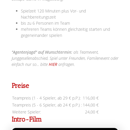
Spielzeit 120 Minuten plus Vor- und
Nachbereitungszeit
bis zu 6 Personen im Team
mehreren Teams können gleichzeitig starten und
gegeneinander spielen
"Agentenjagd" auf Wunschtermin:
als Teamevent,
Junggesellenabschied, Spiel unter Freunden, Familenevent oder
einfach nur so... bitte
HIER
anfragen.
Preise
Teampreis (1 - 4 Spieler, ab 29 € p.P.):
116,00 €
Teampreis (5 - 6 Spieler, ab 24 € p.P.) :
144,00 €
Weitere Spieler:
24,00 €
Intro-Film