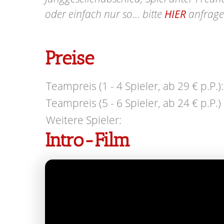
oder einfach nur so... bitte
HIER
anfrage
Preise
Teampreis (1 - 4 Spieler, ab 29 € p.P.):
Teampreis (5 - 6 Spieler, ab 24 € p.P.) 
Weitere Spieler:
Intro-Film