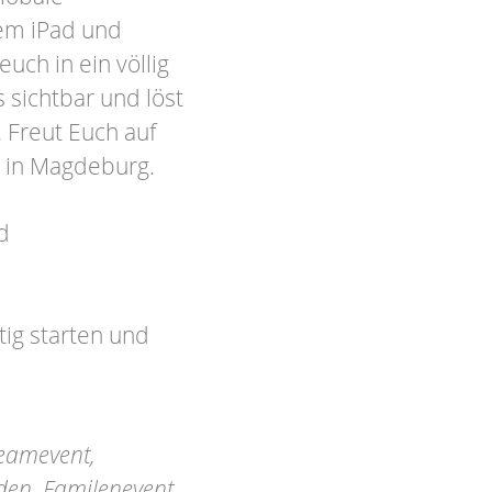
rem iPad und
euch in ein völlig
sichtbar und löst
. Freut Euch auf
 in Magdeburg.
d
ig starten und
eamevent,
nden, Familenevent