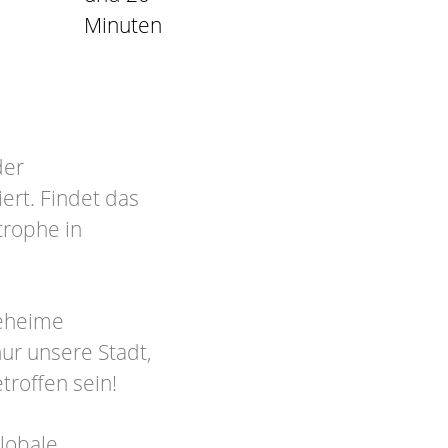
Minuten
der
ert. Findet das
trophe in
geheime
ur unsere Stadt,
troffen sein!
globale