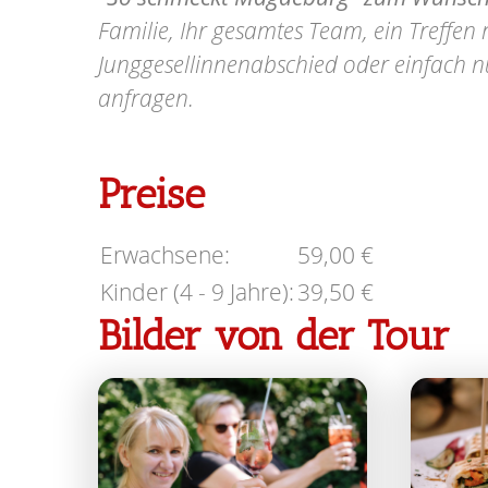
Familie, Ihr gesamtes Team, ein Treffen
Junggesellinnenabschied oder einfach nur
anfragen.
Preise
Erwachsene:
59,00 €
Kinder (4 - 9 Jahre):
39,50 €
Bilder von der Tour