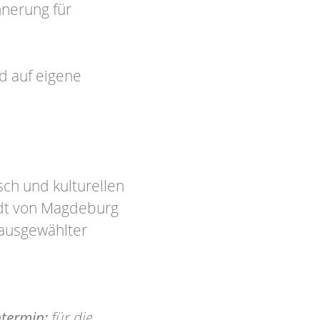
nnerung für
d auf eigene
sch und kulturellen
adt von Magdeburg
 ausgewählter
termin
:
für die