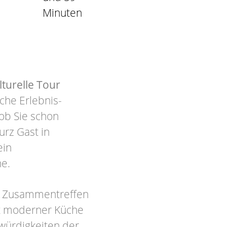
Minuten
lturelle Tour
che Erlebnis-
ob Sie schon
urz Gast in
ein
ne.
s Zusammentreffen
it moderner Küche
swürdigkeiten der