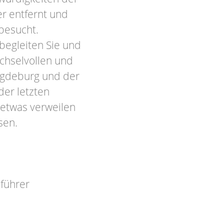
er entfernt und
besucht.
 begleiten Sie und
chselvollen und
agdeburg und der
er letzten
 etwas verweilen
ssen.
eführer