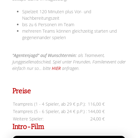
Spielzeit 120 Minuten plus Vor- und
Nachbereitungszeit
bis zu 6 Personen im Team
mehreren Teams können gleichzeitig starten und
gegeneinander spielen
"Agentenjagd" auf Wunschtermin:
als Teamevent,
Junggesellenabschied, Spiel unter Freunden, Familenevent oder
einfach nur so... bitte
HIER
anfragen.
Preise
Teampreis (1 - 4 Spieler, ab 29 € p.P.):
116,00 €
Teampreis (5 - 6 Spieler, ab 24 € p.P.) :
144,00 €
Weitere Spieler:
24,00 €
Intro-Film