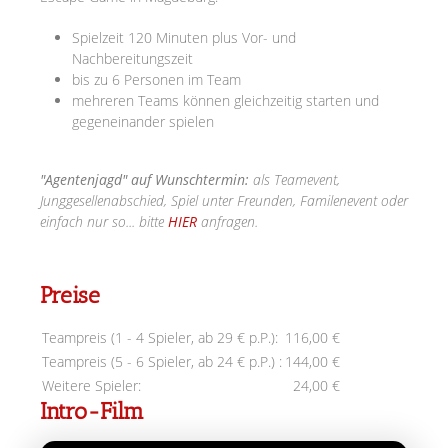
Spielzeit 120 Minuten plus Vor- und
Nachbereitungszeit
bis zu 6 Personen im Team
mehreren Teams können gleichzeitig starten und
gegeneinander spielen
"Agentenjagd" auf Wunschtermin:
als Teamevent,
Junggesellenabschied, Spiel unter Freunden, Familenevent oder
einfach nur so... bitte
HIER
anfragen.
Preise
Teampreis (1 - 4 Spieler, ab 29 € p.P.):
116,00 €
Teampreis (5 - 6 Spieler, ab 24 € p.P.) :
144,00 €
Weitere Spieler:
24,00 €
Intro-Film