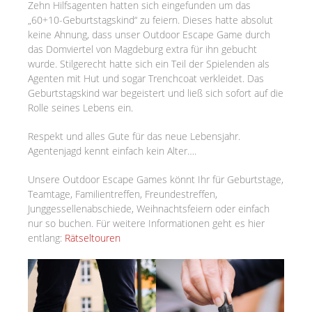
Zehn Hilfsagenten hatten sich eingefunden um das
„60+10-Geburtstagskind“ zu feiern. Dieses hatte absolut
keine Ahnung, dass unser Outdoor Escape Game durch
das Domviertel von Magdeburg extra für ihn gebucht
wurde. Stilgerecht hatte sich ein Teil der Spielenden als
Agenten mit Hut und sogar Trenchcoat verkleidet. Das
Geburtstagskind war begeistert und ließ sich sofort auf die
Rolle seines Lebens ein.
Respekt und alles Gute für das neue Lebensjahr.
Agentenjagd kennt einfach kein Alter….
Unsere Outdoor Escape Games könnt Ihr für Geburtstage,
Teamtage, Familientreffen, Freundestreffen,
Junggessellenabschiede, Weihnachtsfeiern oder einfach
nur so buchen. Für weitere Informationen geht es hier
entlang:
Rätseltouren