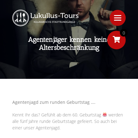
0
Agentenjäger kennen keine
Altersbeschränkung
Agentenjagd zum runden Geburtstag ….
Kennt Ihr das? Gefühlt ab dem 60. Geburtstag
werden
alle fünf Jahre runde Geburtstage gefeiert. So auch bei
einer unser Agentenjagd.