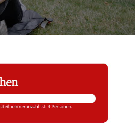
chen
tteilnehmeranzahl ist: 4 Personen.