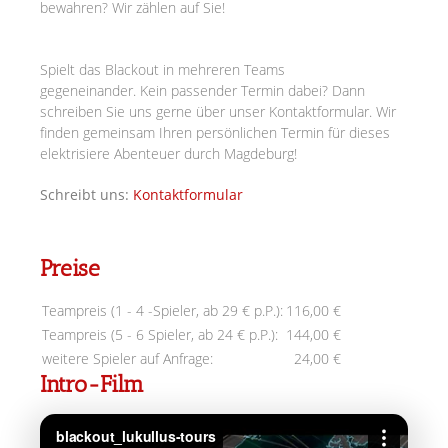
bewahren? Wir zählen auf Sie!
Spielt das Blackout in mehreren Teams
gegeneinander.
Kein passender Termin dabei? Dann
schreiben Sie uns gerne über unser Kontaktformular. Wir
finden gemeinsam Ihren persönlichen Termin für dieses
elektrisiere Abenteuer durch Magdeburg!
Schreibt uns:
Kontaktformular
Preise
Teampreis (1 - 4 -Spieler, ab 29 € p.P.):
116,00 €
Teampreis (5 - 6 Spieler, ab 24 € p.P.):
144,00 €
weitere Spieler auf Anfrage:
24,00 €
Intro-Film