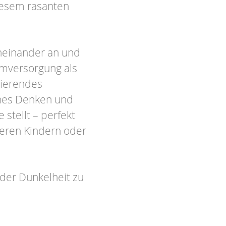
diesem rasanten
neinander an und
omversorgung als
sierendes
ches Denken und
stellt – perfekt
teren Kindern oder
 der Dunkelheit zu