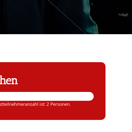
chen
tteilnehmeranzahl ist: 2 Personen.