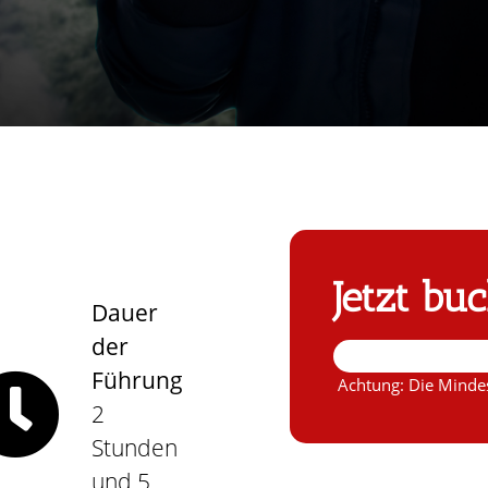
Jetzt bu
Dauer
der
Führung
Achtung: Die Mindes
2
Stunden
und 5