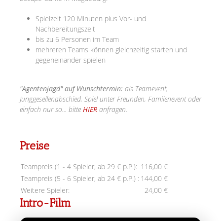
Spielzeit 120 Minuten plus Vor- und
Nachbereitungszeit
bis zu 6 Personen im Team
mehreren Teams können gleichzeitig starten und
gegeneinander spielen
"Agentenjagd" auf Wunschtermin:
als Teamevent,
Junggesellenabschied, Spiel unter Freunden, Familenevent oder
einfach nur so... bitte
HIER
anfragen.
Preise
Teampreis (1 - 4 Spieler, ab 29 € p.P.):
116,00 €
Teampreis (5 - 6 Spieler, ab 24 € p.P.) :
144,00 €
Weitere Spieler:
24,00 €
Intro-Film