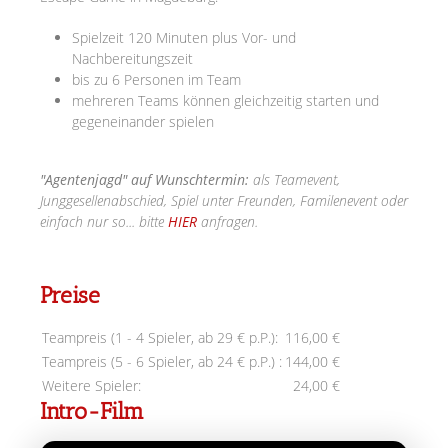
Spielzeit 120 Minuten plus Vor- und
Nachbereitungszeit
bis zu 6 Personen im Team
mehreren Teams können gleichzeitig starten und
gegeneinander spielen
"Agentenjagd" auf Wunschtermin:
als Teamevent,
Junggesellenabschied, Spiel unter Freunden, Familenevent oder
einfach nur so... bitte
HIER
anfragen.
Preise
Teampreis (1 - 4 Spieler, ab 29 € p.P.):
116,00 €
Teampreis (5 - 6 Spieler, ab 24 € p.P.) :
144,00 €
Weitere Spieler:
24,00 €
Intro-Film