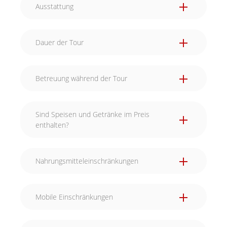
Ausstattung
Dauer der Tour
Betreuung während der Tour
Während eurer kulinarischen Reise durch die
Sind Speisen und Getränke im Preis
Stadt lassen wir euch natürlich nicht allein. Wir
enthalten?
sehen per GPS immer wo ihr euch gerade
befindet. Wenn ihr Hilfe benötigt, sind wir nur
wenige Schritte von euch entfernt.
Nahrungsmitteleinschränkungen
Mobile Einschränkungen