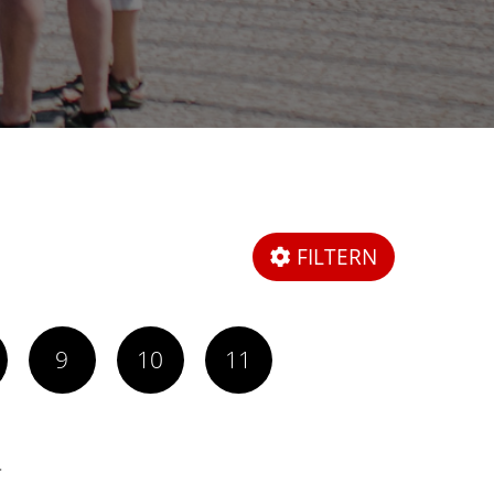
FILTERN
9
10
11
.