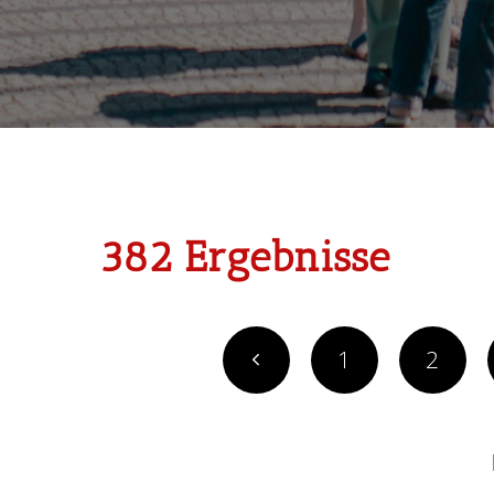
3
8
2
E
r
g
e
b
n
i
s
s
e
1
2