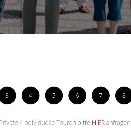
3
4
5
6
7
8
Private / Individuelle Touren bitte
HIER
anfragen