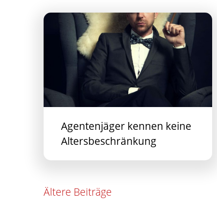
Agentenjäger kennen keine
Altersbeschränkung
Beitragsnavigation
Ältere Beiträge