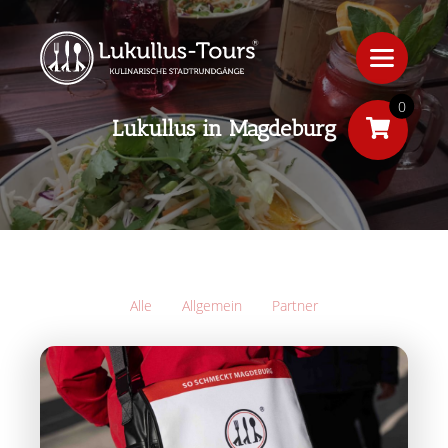
0
Lukullus in Magdeburg
Alle
Allgemein
Partner