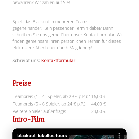
bewahren? Wir zählen auf Sie!
Spielt das Blackout in mehreren Teams
gegeneinander.
Kein passender Termin dabei? Dann
schreiben Sie uns gerne über unser Kontaktformular. Wir
finden gemeinsam Ihren persönlichen Termin für dieses
elektrisiere Abenteuer durch Magdeburg!
Schreibt uns:
Kontaktformular
Preise
Teampreis (1 - 4 -Spieler, ab 29 € p.P.):
116,00 €
Teampreis (5 - 6 Spieler, ab 24 € p.P.):
144,00 €
weitere Spieler auf Anfrage:
24,00 €
Intro-Film